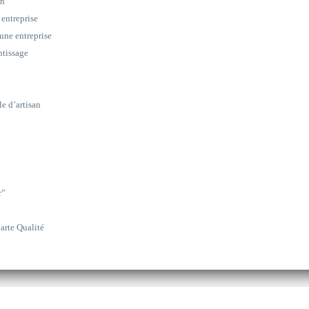
on
 entreprise
une entreprise
ntissage
le d’artisan
r”
arte Qualité