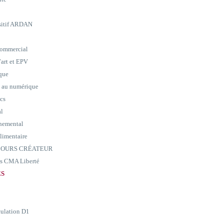
ositif ARDAN
commercial
art et EPV
ique
e au numérique
ics
al
nemental
alimentaire
ARCOURS CRÉATEUR
ass CMA Liberté
ES
culation D1