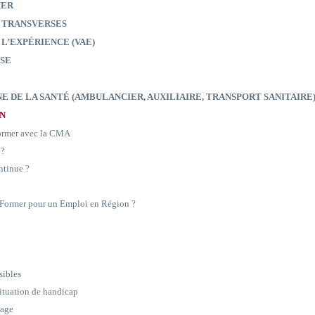
IER
 TRANSVERSES
 L’EXPÉRIENCE (VAE)
SE
E DE LA SANTÉ (AMBULANCIER, AUXILIAIRE, TRANSPORT SANITAIRE
ON
former avec la CMA
 ?
ntinue ?
e Former pour un Emploi en Région ?
sibles
situation de handicap
sage