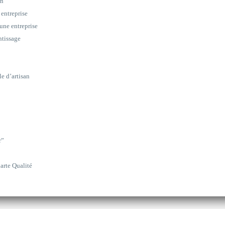
on
 entreprise
une entreprise
ntissage
le d’artisan
r”
arte Qualité