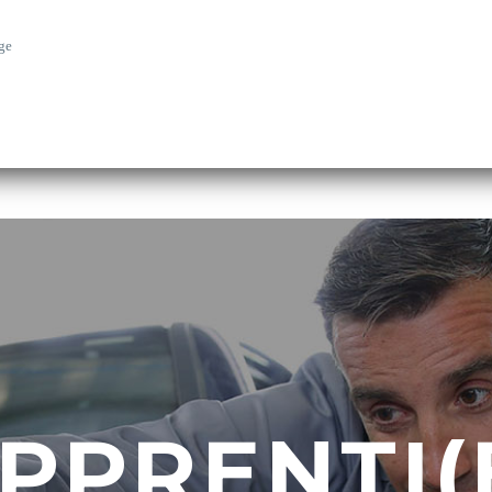
ge
PPRENTI(