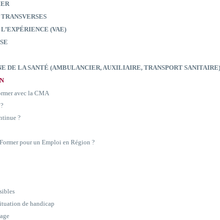
IER
 TRANSVERSES
 L’EXPÉRIENCE (VAE)
SE
E DE LA SANTÉ (AMBULANCIER, AUXILIAIRE, TRANSPORT SANITAIRE
ON
former avec la CMA
 ?
ntinue ?
e Former pour un Emploi en Région ?
sibles
situation de handicap
sage