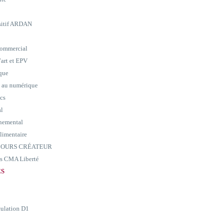
ositif ARDAN
commercial
art et EPV
ique
e au numérique
ics
al
nemental
alimentaire
ARCOURS CRÉATEUR
ass CMA Liberté
ES
culation D1