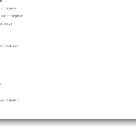
on
 entreprise
une entreprise
ntissage
le d’artisan
r”
arte Qualité