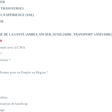
IER
 TRANSVERSES
 L’EXPÉRIENCE (VAE)
SE
E DE LA SANTÉ (AMBULANCIER, AUXILIAIRE, TRANSPORT SANITAIRE
ON
former avec la CMA
 ?
ntinue ?
e Former pour un Emploi en Région ?
sibles
situation de handicap
sage