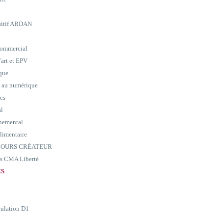
ositif ARDAN
commercial
art et EPV
ique
e au numérique
ics
al
nemental
alimentaire
ARCOURS CRÉATEUR
ass CMA Liberté
ES
culation D1