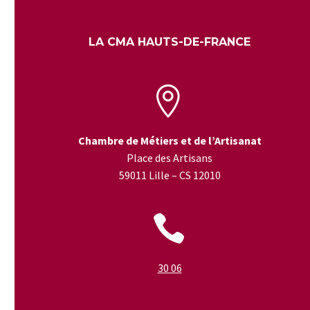
LA CMA HAUTS-DE-FRANCE


Chambre de Métiers et de l’Artisanat
Place des Artisans
59011 Lille – CS 12010


30 06