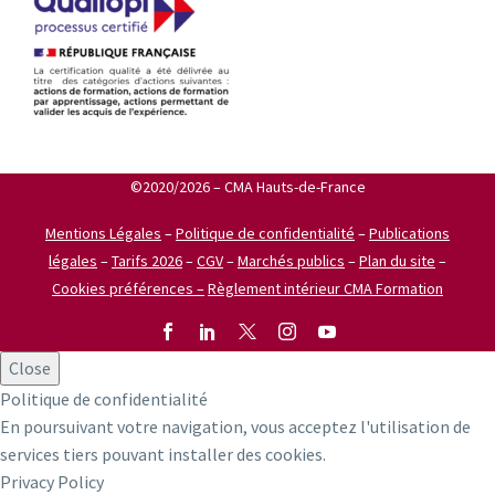
©2020/2026 – CMA Hauts-de-France
Mentions Légales
–
Politique de confidentialité
–
Publications
légales
–
Tarifs 2026
–
CGV
–
Marchés publics
–
Plan du site
–
Cookies préférences –
Règlement intérieur CMA Formation
Close
Politique de confidentialité
En poursuivant votre navigation, vous acceptez l'utilisation de
services tiers pouvant installer des cookies.
Privacy Policy