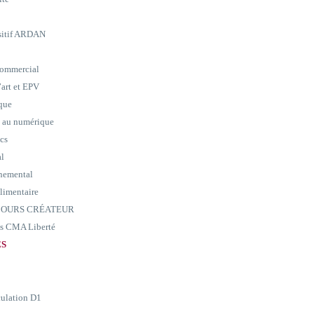
ositif ARDAN
commercial
art et EPV
ique
e au numérique
ics
al
nemental
alimentaire
ARCOURS CRÉATEUR
ass CMA Liberté
ES
culation D1