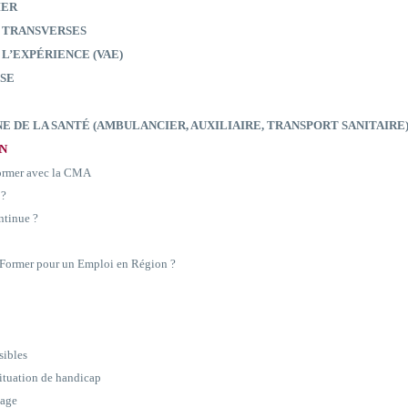
IER
 TRANSVERSES
 L’EXPÉRIENCE (VAE)
SE
E DE LA SANTÉ (AMBULANCIER, AUXILIAIRE, TRANSPORT SANITAIRE
ON
former avec la CMA
 ?
ntinue ?
e Former pour un Emploi en Région ?
sibles
situation de handicap
sage