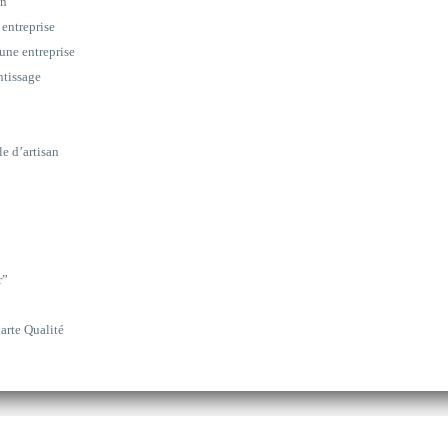
on
 entreprise
une entreprise
ntissage
le d’artisan
r”
arte Qualité