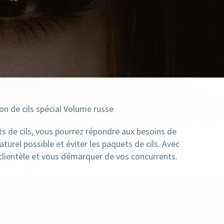
on de cils spécial Volume russe
ts
de cils,
v
ous pourrez répondre aux besoins de
aturel possible et éviter les
paquets
de cils. Avec
clientèle
et vous démarquer de vos concurrents.