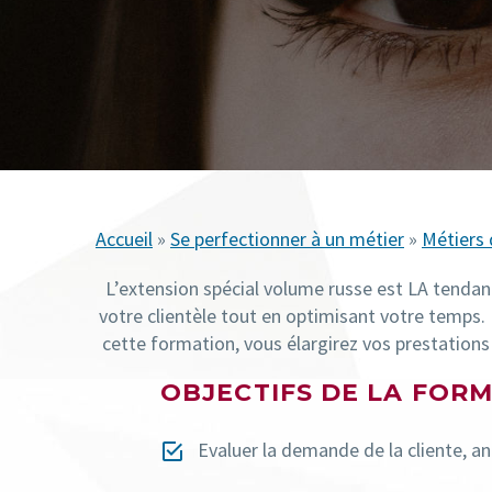
Accueil
»
Se perfectionner à un métier
»
Métiers 
L’extension spécial volume russe est LA tend
votre clientèle
tout en optimisant votre temps.
cette formation, vous élargirez
vos prestations 
OBJECTIFS DE LA FOR
Evaluer la demande de la cliente, an

