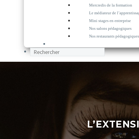
Mercredis de la formation
Le médiateur de l’apprentissa
Mini stages en entreprise
Nos salons pédagogiques
Nos restaurants pédagogiques
L’EXTENS