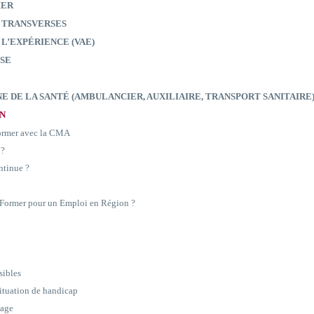
IER
 TRANSVERSES
 L’EXPÉRIENCE (VAE)
SE
E DE LA SANTÉ (AMBULANCIER, AUXILIAIRE, TRANSPORT SANITAIRE
ON
former avec la CMA
 ?
ntinue ?
e Former pour un Emploi en Région ?
sibles
situation de handicap
sage