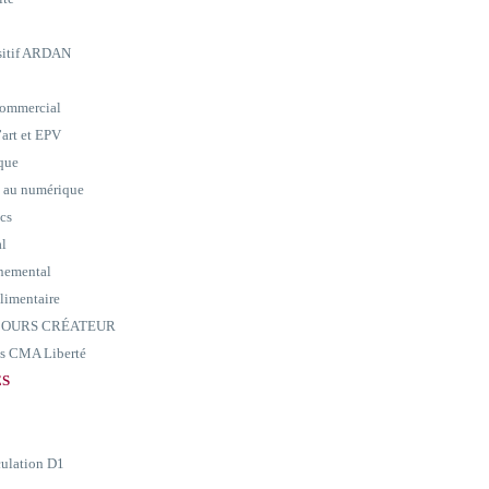
ositif ARDAN
commercial
art et EPV
ique
e au numérique
ics
al
nemental
alimentaire
ARCOURS CRÉATEUR
ass CMA Liberté
ES
culation D1