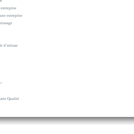
on
 entreprise
une entreprise
ntissage
le d’artisan
r”
arte Qualité