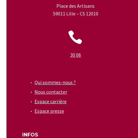
Place des Artisans
59011 Lille – CS 12010


30 06
Qui sommes-nous ?
Nous contacter
Espace carrière
Espace presse
INFOS