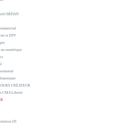
ositif ARDAN
commercial
art et EPV
ique
e au numérique
ics
al
nemental
alimentaire
ARCOURS CRÉATEUR
ass CMA Liberté
ES
culation D1