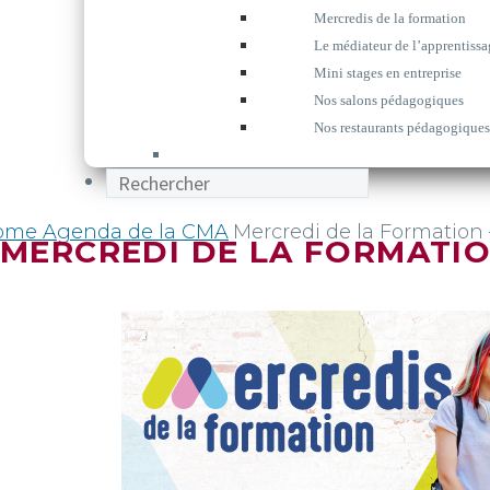
Mercredis de la formation
Le médiateur de l’apprentissa
Mini stages en entreprise
Nos salons pédagogiques
Nos restaurants pédagogiques
ome
Agenda de la CMA
Mercredi de la Formation
MERCREDI DE LA FORMATIO