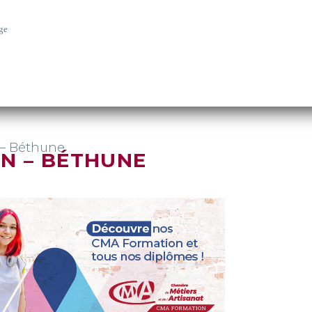
ge
 – Béthune
N – BÉTHUNE