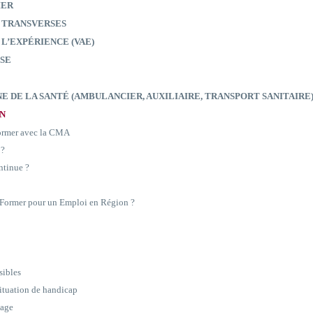
IER
 TRANSVERSES
 L’EXPÉRIENCE (VAE)
SE
E DE LA SANTÉ (AMBULANCIER, AUXILIAIRE, TRANSPORT SANITAIRE
ON
former avec la CMA
 ?
ntinue ?
e Former pour un Emploi en Région ?
sibles
situation de handicap
sage