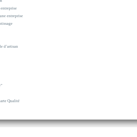
on
 entreprise
une entreprise
ntissage
le d’artisan
r”
arte Qualité