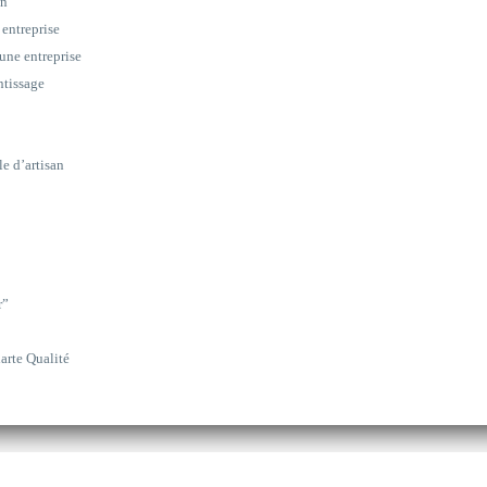
on
 entreprise
une entreprise
ntissage
le d’artisan
r”
arte Qualité