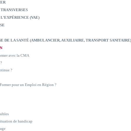
IER
 TRANSVERSES
 L’EXPÉRIENCE (VAE)
SE
E DE LA SANTÉ (AMBULANCIER, AUXILIAIRE, TRANSPORT SANITAIRE
ON
former avec la CMA
 ?
ntinue ?
e Former pour un Emploi en Région ?
sibles
situation de handicap
sage