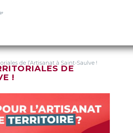
ge
oriales de l’Artisanat à Saint-Saulve !
RRITORIALES DE
E !