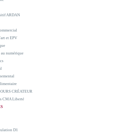
ositif ARDAN
commercial
art et EPV
ique
e au numérique
ics
al
nemental
alimentaire
ARCOURS CRÉATEUR
ass CMA Liberté
ES
culation D1