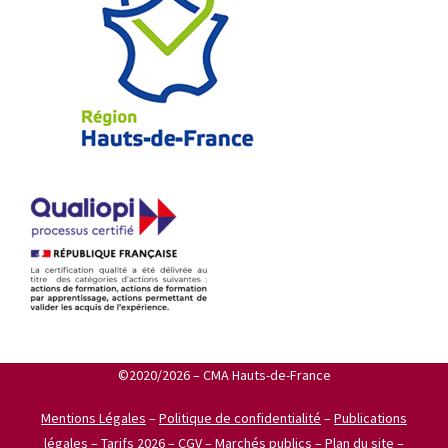
©2020/2026 – CMA Hauts-de-France
Mentions Légales
–
Politique de confidentialité
–
Publications
légales
–
Tarifs 2026
–
CGV
–
Marchés publics
–
Plan du site
–