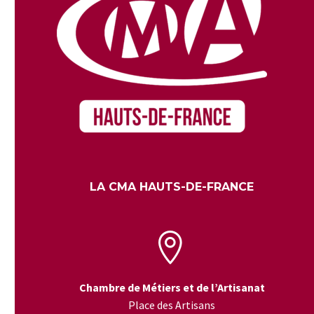
LA CMA HAUTS-DE-FRANCE


Chambre de Métiers et de l’Artisanat
Place des Artisans