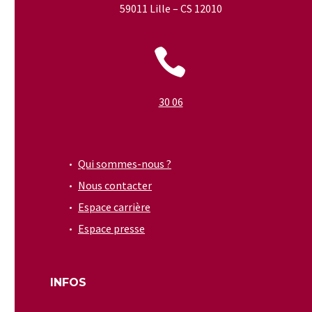
59011 Lille – CS 12010


30 06
Qui sommes-nous ?
Nous contacter
Espace carrière
Espace presse
INFOS