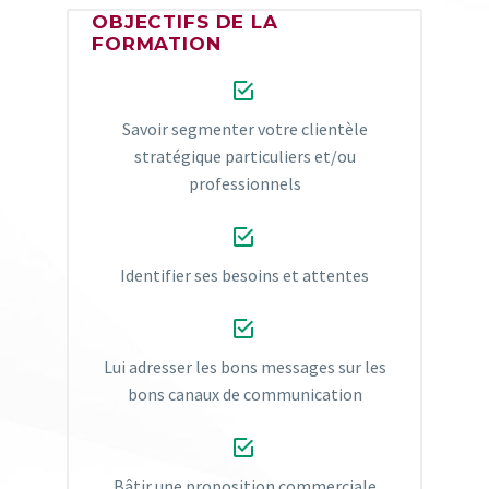
OBJECTIFS DE LA
FORMATION


Savoir segmenter votre clientèle
stratégique particuliers et/ou
professionnels


Identifier ses besoins et attentes


Lui adresser les bons messages sur les
bons canaux de communication


Bâtir une proposition commerciale