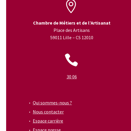


Chambre de Métiers et de l’Artisanat
Place des Artisans
59011 Lille – CS 12010


30 06
Qui sommes-nous ?
Nous contacter
Espace carrière
Espace presse