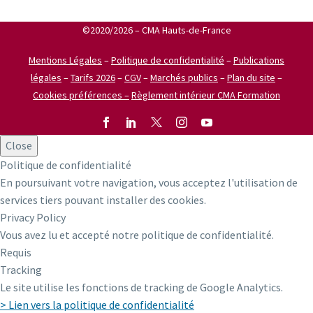
©2020/2026 – CMA Hauts-de-France
Mentions Légales
–
Politique de confidentialité
–
Publications
légales
–
Tarifs 2026
–
CGV
–
Marchés publics
–
Plan du site
–
Cookies préférences –
Règlement intérieur CMA Formation
Close
Politique de confidentialité
En poursuivant votre navigation, vous acceptez l'utilisation de
services tiers pouvant installer des cookies.
Privacy Policy
Vous avez lu et accepté notre politique de confidentialité.
Requis
Tracking
Le site utilise les fonctions de tracking de Google Analytics.
> Lien vers la politique de confidentialité