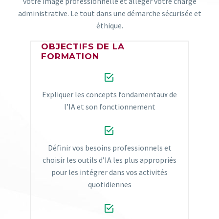
votre image professionnelle et alléger votre charge
administrative. Le tout dans une démarche sécurisée et
éthique.
OBJECTIFS DE LA
FORMATION


Expliquer les concepts fondamentaux de
l’IA et son fonctionnement​


Définir vos besoins professionnels et
choisir les outils d’IA les plus appropriés
pour les intégrer dans vos activités
quotidiennes​

