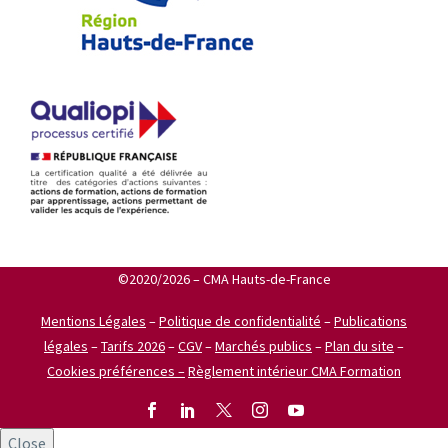
©2020/2026 – CMA Hauts-de-France
Mentions Légales
–
Politique de confidentialité
–
Publications
légales
–
Tarifs 2026
–
CGV
–
Marchés publics
–
Plan du site
–
Cookies préférences –
Règlement intérieur CMA Formation
Close