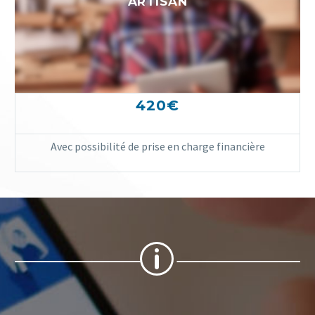
ARTISAN
420€
Avec possibilité de prise en charge financière
p
p