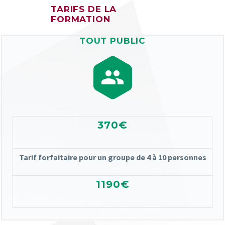
TARIFS DE LA
FORMATION
TOUT PUBLIC


370€
Tarif forfaitaire pour un groupe de 4 à 10 personnes
1190€