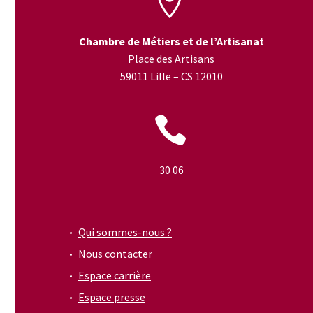


Chambre de Métiers et de l’Artisanat
Place des Artisans
59011 Lille – CS 12010


30 06
Qui sommes-nous ?
Nous contacter
Espace carrière
Espace presse