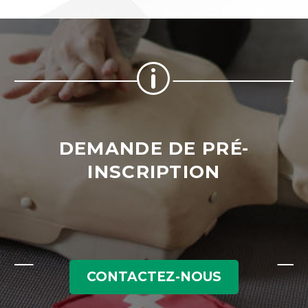
p
p
DEMANDE DE PRÉ-
INSCRIPTION
CONTACTEZ-NOUS