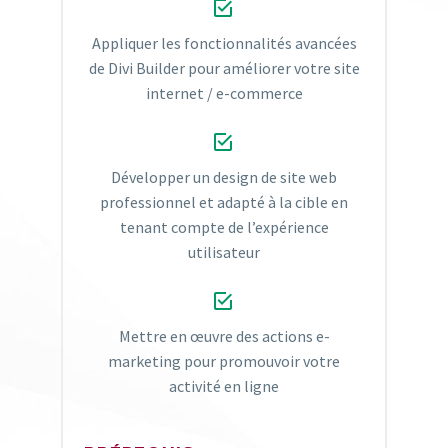


​Appliquer les fonctionnalités avancées
de Divi Builder pour améliorer votre site
internet / e-commerce​​


Développer un design de site web
professionnel et adapté à la cible en
tenant compte de l’expérience
utilisateur​​


Mettre en œuvre des actions e-
marketing pour promouvoir votre
activité en ligne