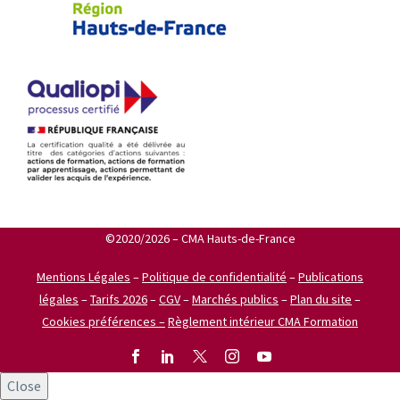
©2020/2026 – CMA Hauts-de-France
Mentions Légales
–
Politique de confidentialité
–
Publications
légales
–
Tarifs 2026
–
CGV
–
Marchés publics
–
Plan du site
–
Cookies préférences –
Règlement intérieur CMA Formation
Close