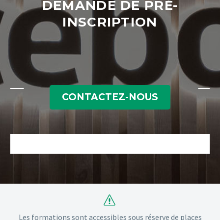
DEMANDE DE PRÉ-
INSCRIPTION
CONTACTEZ-NOUS
s
s
Les formations sont accessibles sous réserve de places