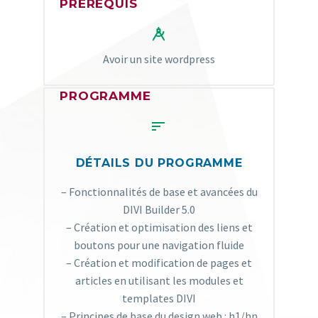
PRÉREQUIS


Avoir un site wordpress
PROGRAMME


DÉTAILS DU PROGRAMME
– Fonctionnalités de base et avancées du
DIVI Builder 5.0​
– Création et optimisation des liens et
boutons pour une navigation fluide​
– Création et modification de pages et
articles en utilisant les modules et
templates DIVI​
– Principes de base du design web : h1/hn