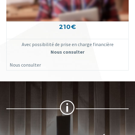
210€
Avec possibilité de prise en charge financière
Nous consulter
Nous consulter
p
p