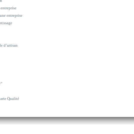
on
 entreprise
une entreprise
ntissage
le d’artisan
r”
arte Qualité