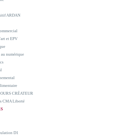
ositif ARDAN
commercial
art et EPV
ique
e au numérique
ics
al
nemental
alimentaire
ARCOURS CRÉATEUR
ass CMA Liberté
ES
culation D1