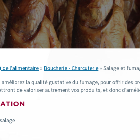
) de l’alimentaire
»
Boucherie - Charcuterie
» Salage et fumag
t améliorez la qualité gustative du fumage, pour
off
r
ir
des pro
tront de valoriser autrement vos produits, et donc d’améliore
MATION
 salage