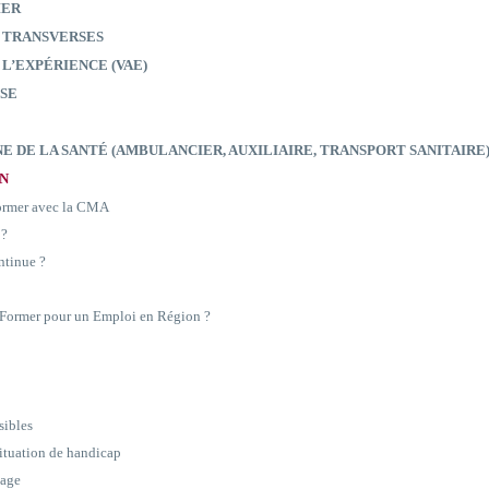
IER
 TRANSVERSES
 L’EXPÉRIENCE (VAE)
SE
E DE LA SANTÉ (AMBULANCIER, AUXILIAIRE, TRANSPORT SANITAIRE
ON
former avec la CMA
 ?
ntinue ?
e Former pour un Emploi en Région ?
sibles
situation de handicap
sage