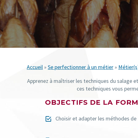
Accueil
»
Se perfectionner à un métier
»
Métier(s
Apprenez à maîtriser les techniques du salage e
ces techniques vous permet
OBJECTIFS DE LA FOR
Choisir et adapter les méthodes de

