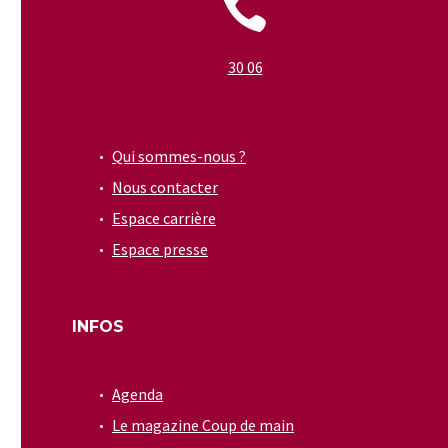


30 06
Qui sommes-nous ?
Nous contacter
Espace carrière
Espace presse
INFOS
Agenda
Le magazine Coup de main