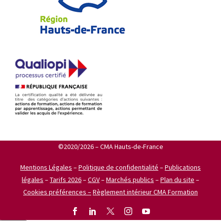
©2020/2026 – CMA Hauts-de-France
Mentions Légales
–
Politique de confidentialité
–
Publications
légales
–
Tarifs 2026
–
CGV
–
Marchés publics
–
Plan du site
–
Cookies préférences –
Règlement intérieur CMA Formation