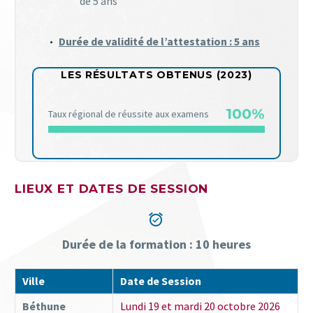
de 5 ans
Durée de validité de l’attestation : 5 ans
LES RÉSULTATS OBTENUS (2023)
100%
Taux régional de réussite aux examens
LIEUX ET DATES DE SESSION


Durée de la formation : 10 heures
Ville
Date de Session
Béthune
Lundi 19 et mardi 20 octobre 2026