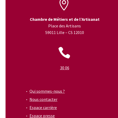


Chambre de Métiers et de l’Artisanat
Place des Artisans
59011 Lille – CS 12010


30 06
Qui sommes-nous ?
Nous contacter
Espace carrière
Espace presse