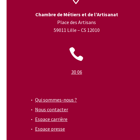
Chambre de Métiers et de l’Artisanat
Place des Artisans
59011 Lille – CS 12010


30 06
Qui sommes-nous ?
Nous contacter
Espace carrière
Espace presse