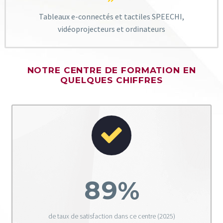
Tableaux e-connectés et tactiles SPEECHI,
vidéoprojecteurs et ordinateurs
NOTRE CENTRE DE FORMATION EN
QUELQUES CHIFFRES


8
9
%
de taux de satisfaction dans ce centre (2025)