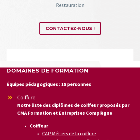
Restauration
CONTACTEZ-NOUS !
DOMAINES DE FORMATION
Équipes pédagogiques : 18 personnes
Coiffure


Notre liste des diplômes de coiffeur proposés par
CMA Formation et Entreprises Compiègne
Coiffeur
CAP Métiers de la coiffure