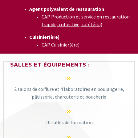
Agent polyvalent de restauration
CAP Production et service en restauration
(rapide, collective, cafétéria)
Cuisinier(ère)
CAP Cuisinier(ère)
SALLES ET ÉQUIPEMENTS :


2 salons de coiffure et 4 laboratoires en boulangerie,
pâtisserie, charcuterie et boucherie


10 salles de formation

