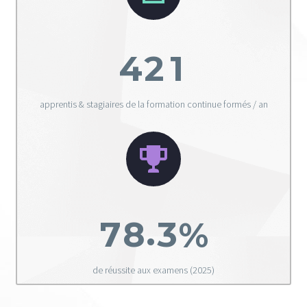
4
2
1
apprentis & stagiaires de la formation continue formés / an


.
7
8
3
%
de réussite aux examens (2025)