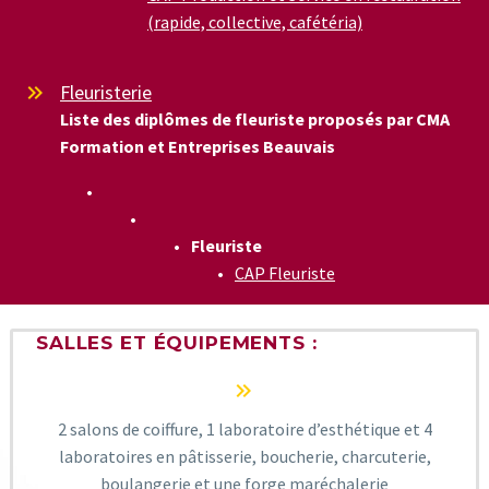
(rapide, collective, cafétéria)
Fleuristerie


Liste des diplômes de fleuriste proposés par CMA
Formation et Entreprises Beauvais
Fleuriste
CAP Fleuriste
SALLES ET ÉQUIPEMENTS :


2 salons de coiffure, 1 laboratoire d’esthétique et 4
laboratoires en pâtisserie, boucherie, charcuterie,
boulangerie et une forge maréchalerie