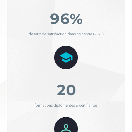
9
6
%
de taux de satisfaction dans ce centre (2025)


2
0
formations diplômantes & certifiantes

