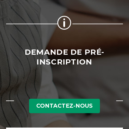
p
p
DEMANDE DE PRÉ-
INSCRIPTION
CONTACTEZ-NOUS