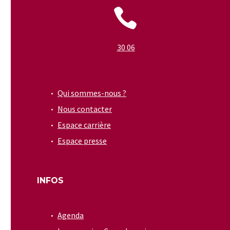


30 06
Qui sommes-nous ?
Nous contacter
Espace carrière
Espace presse
INFOS
Agenda