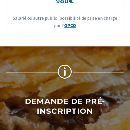
980€
Salarié ou autre public : possibilité de prise en charge
par l'
OPCO
p
p
DEMANDE DE PRÉ-
INSCRIPTION