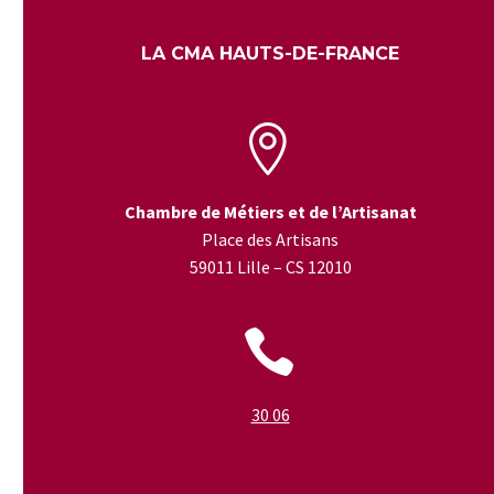
LA CMA HAUTS-DE-FRANCE


Chambre de Métiers et de l’Artisanat
Place des Artisans
59011 Lille – CS 12010


30 06