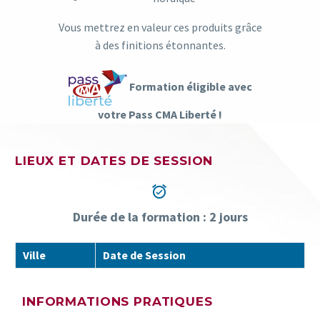
Vous mettrez en valeur ces produits grâce
à des finitions étonnantes.
Formation éligible avec
votre Pass CMA Liberté !
LIEUX ET DATES DE SESSION


Durée de la formation : 2 jours
Ville
Date de Session
INFORMATIONS PRATIQUES