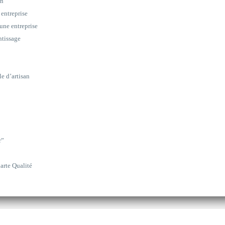
on
 entreprise
une entreprise
ntissage
le d’artisan
r”
arte Qualité