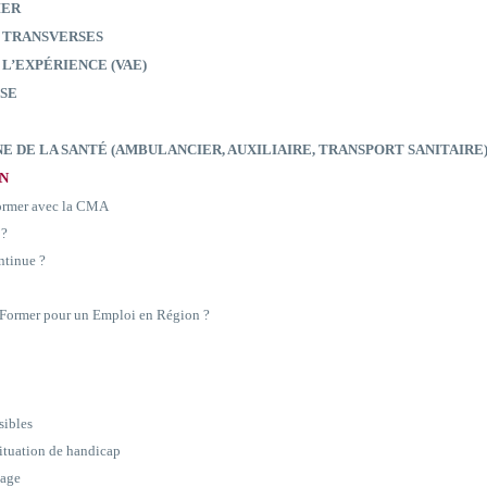
IER
 TRANSVERSES
 L’EXPÉRIENCE (VAE)
SE
E DE LA SANTÉ (AMBULANCIER, AUXILIAIRE, TRANSPORT SANITAIRE
ON
former avec la CMA
 ?
ntinue ?
e Former pour un Emploi en Région ?
sibles
situation de handicap
sage