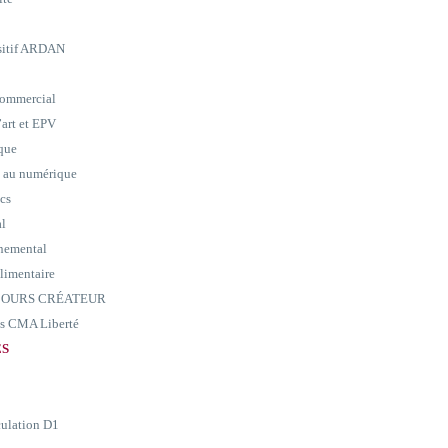
ositif ARDAN
commercial
art et EPV
ique
e au numérique
ics
al
nemental
alimentaire
ARCOURS CRÉATEUR
ass CMA Liberté
ES
culation D1