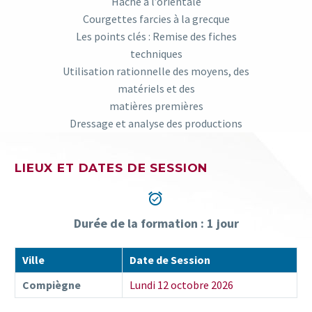
Haché à l’orientale
Courgettes farcies à la grecque
Les points clés : Remise des fiches
techniques
Utilisation rationnelle des moyens, des
matériels et des
matières premières
Dressage et analyse des productions
LIEUX ET DATES DE SESSION


Durée de la formation : 1 jour
Ville
Date de Session
Compiègne
Lundi 12 octobre 2026