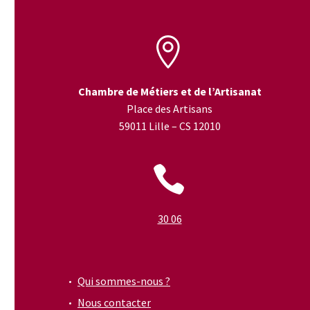


Chambre de Métiers et de l’Artisanat
Place des Artisans
59011 Lille – CS 12010


30 06
Qui sommes-nous ?
Nous contacter