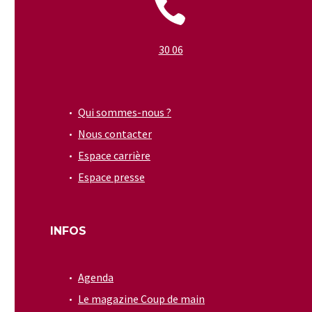


30 06
Qui sommes-nous ?
Nous contacter
Espace carrière
Espace presse
INFOS
Agenda
Le magazine Coup de main