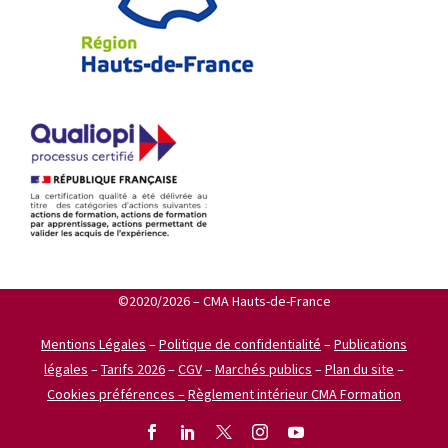
©2020/2026 – CMA Hauts-de-France
Mentions Légales
–
Politique de confidentialité
–
Publications
légales
–
Tarifs 2026
–
CGV
–
Marchés publics
–
Plan du site
–
Cookies préférences –
Règlement intérieur CMA Formation