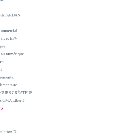
ositif ARDAN
commercial
art et EPV
ique
e au numérique
ics
al
nemental
alimentaire
ARCOURS CRÉATEUR
ass CMA Liberté
ES
culation D1