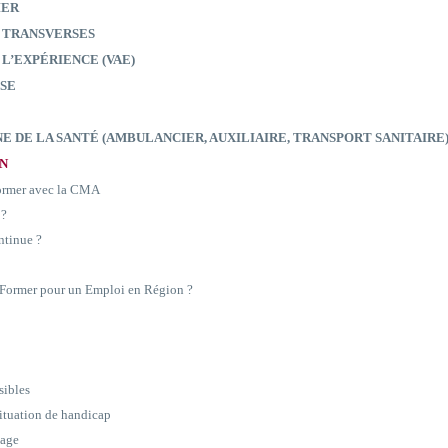
IER
 TRANSVERSES
 L’EXPÉRIENCE (VAE)
SE
E DE LA SANTÉ (AMBULANCIER, AUXILIAIRE, TRANSPORT SANITAIRE
ON
former avec la CMA
 ?
ntinue ?
e Former pour un Emploi en Région ?
sibles
situation de handicap
sage