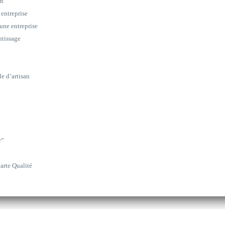
on
 entreprise
une entreprise
ntissage
le d’artisan
r”
arte Qualité