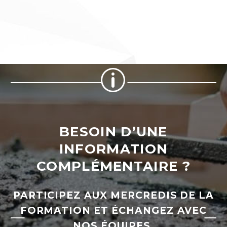
p
p
BESOIN D’UNE
INFORMATION
COMPLÉMENTAIRE ?
PARTICIPEZ AUX MERCREDIS DE LA
FORMATION ET ÉCHANGEZ AVEC
NOS ÉQUIPES.