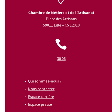
Chambre de Métiers et de l’Artisanat
Place des Artisans
59011 Lille – CS 12010


30 06
Qui sommes-nous ?
Nous contacter
Espace carrière
Espace presse