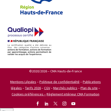
©2020/2026 – CMA Hauts-de-France
Mentions Légales
–
Politique de confidentialité
–
Publications
légales
–
Tarifs 2026
–
CGV
–
Marchés publics
–
Plan du site
–
Cookies préférences –
Règlement intérieur CMA Formation