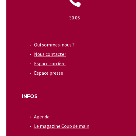


30 06
Qui sommes-nous ?
Nous contacter
Espace carrière
Espace presse
INFOS
Agenda
Le magazine Coup de main