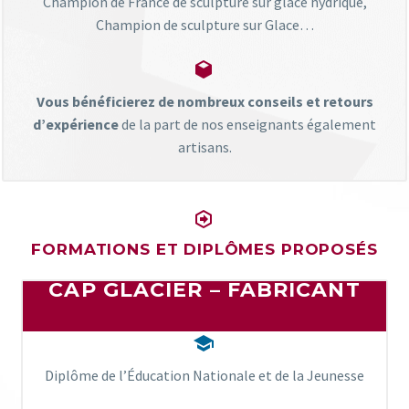
Champion de France de sculpture sur glace hydrique,
Champion de sculpture sur Glace…


Vous bénéficierez de nombreux conseils et retours
d’expérience
de la part de nos enseignants également
artisans.


FORMATIONS ET DIPLÔMES PROPOSÉS
CAP GLACIER – FABRICANT


Diplôme de l’Éducation Nationale et de la Jeunesse