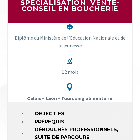
SPÉCIALISATION VENTE-
CONSEIL EN BOUCHERIE


Diplôme du Ministère de l’Education Nationale et de
la jeunesse


12 mois


Calais – Laon – Tourcoing alimentaire
OBJECTIFS
PRÉREQUIS
DÉBOUCHÉS PROFESSIONNELS,
SUITE DE PARCOURS